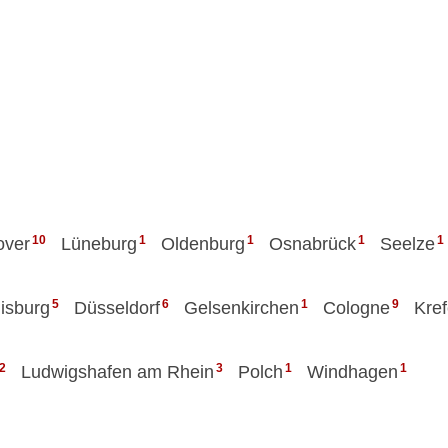
10
1
1
1
1
over
Lüneburg
Oldenburg
Osnabrück
Seelze
5
6
1
9
isburg
Düsseldorf
Gelsenkirchen
Cologne
Kref
2
3
1
1
Ludwigshafen am Rhein
Polch
Windhagen