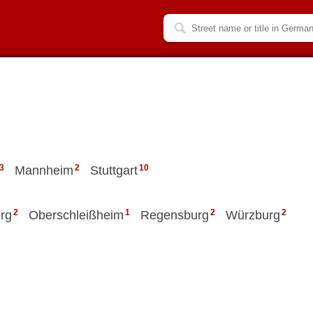
3
2
10
Mannheim
Stuttgart
2
1
2
2
rg
Oberschleißheim
Regensburg
Würzburg