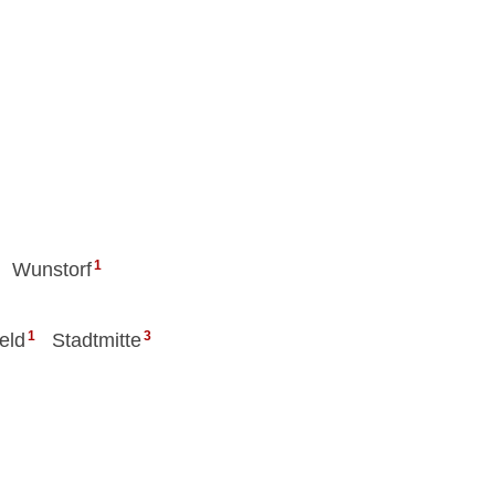
1
Wunstorf
1
3
eld
Stadtmitte