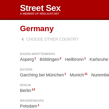
Street Sex
A MEMBER OF REDLIGHT.NET
Germany
CHOOSE OTHER COUNTRY
BADEN-WÜRTTEMBERG
1
2
1
Asperg
Böblingen
Heilbronn
Karlsruhe
BAYERN
1
11
Garching bei München
Munich
Nurembe
BERLIN
14
Berlin
BRANDENBURG
1
Potsdam