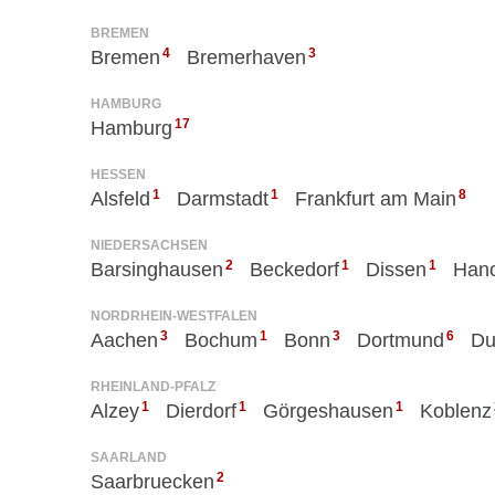
BREMEN
4
3
Bremen
Bremerhaven
HAMBURG
17
Hamburg
HESSEN
1
1
8
Alsfeld
Darmstadt
Frankfurt am Main
NIEDERSACHSEN
2
1
1
Barsinghausen
Beckedorf
Dissen
Han
NORDRHEIN-WESTFALEN
3
1
3
6
Aachen
Bochum
Bonn
Dortmund
Du
RHEINLAND-PFALZ
1
1
1
Alzey
Dierdorf
Görgeshausen
Koblenz
SAARLAND
2
Saarbruecken